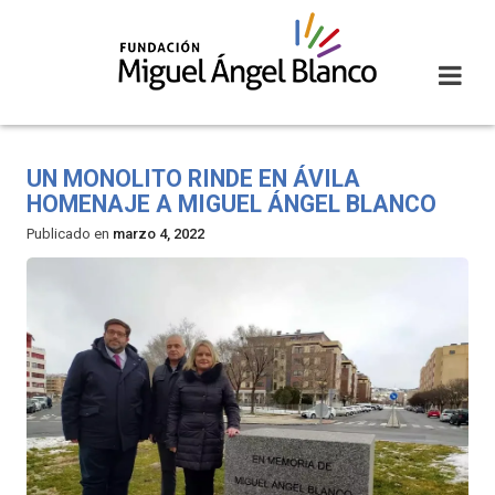
Skip
to
content
UN MONOLITO RINDE EN ÁVILA
HOMENAJE A MIGUEL ÁNGEL BLANCO
Publicado en
marzo 4, 2022