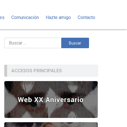
des
Comunicación
Hazte amigo
Contacto
Buscar:
ACCESOS PRINCIPALES