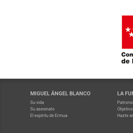
MIGUEL ÁNGEL BLANCO
LA FU
Su vida
Patrono
Su asesinato
Objetivo
El espíritu de Ermua
Hazte a