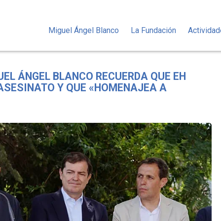
Miguel Ángel Blanco
La Fundación
Activida
UEL ÁNGEL BLANCO RECUERDA QUE EH
 ASESINATO Y QUE «HOMENAJEA A