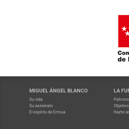
MIGUEL ÁNGEL BLANCO
LA FU
Su vida
Patrono
Su asesinato
Objetivo
El espíritu de Ermua
Hazte a