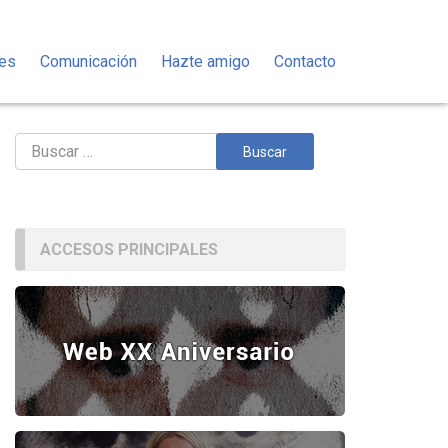
des
Comunicación
Hazte amigo
Contacto
Buscar:
ACCESOS PRINCIPALES