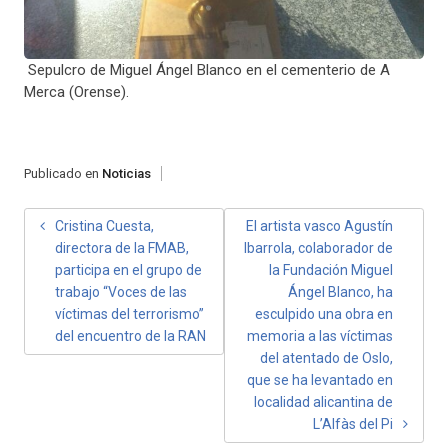
Sepulcro de Miguel Ángel Blanco en el cementerio de A
Merca (Orense).
Publicado en
Noticias
NAVEGACIÓN
Cristina Cuesta,
El artista vasco Agustín
directora de la FMAB,
Ibarrola, colaborador de
DE
participa en el grupo de
la Fundación Miguel
ENTRADAS
trabajo “Voces de las
Ángel Blanco, ha
víctimas del terrorismo”
esculpido una obra en
del encuentro de la RAN
memoria a las víctimas
del atentado de Oslo,
que se ha levantado en
localidad alicantina de
L’Alfàs del Pi