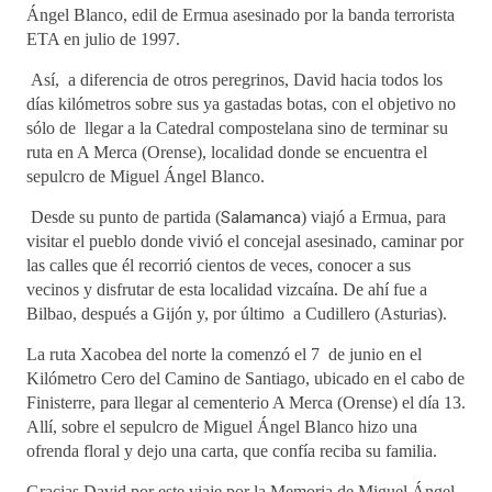
Ángel Blanco,
edil de Ermua asesinado por la banda terrorista
ETA en julio de 1997
.
Así,
a diferencia de otros peregrinos, David hacia todos los
días kilómetros sobre sus ya gastadas botas, con el objetivo no
sólo de llegar a la Catedral compostelana sino de terminar su
ruta en A Merca (Orense), localidad donde se encuentra el
sepulcro de Miguel Ángel Blanco.
Desde su punto de partida (
Salamanca
) viajó a Ermua, para
visitar el pueblo donde vivió el concejal asesinado, caminar por
las calles que él recorrió cientos de veces, conocer a sus
vecinos y disfrutar de esta localidad vizcaína. De ahí fue a
Bilbao, después a Gijón y, por último
a Cudillero (Asturias).
La ruta Xacobea
del norte la comenzó el 7 de junio en el
Kilómetro Cero del Camino de Santiago, ubicado en el cabo de
Finisterre, para llegar al cementerio A Merca (Orense) el día 13.
Allí, sobre el sepulcro de Miguel Ángel Blanco hizo una
ofrenda floral y dejo una carta, que confía reciba su familia.
Gracias David por este viaje por la Memoria de Miguel Ángel