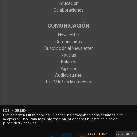
Educación
Colaboraciones
COMUNICACIÓN
Newsletter
Comunicados
Suscripción al Newsletter
Noticias
Enlaces
Agenda
Audiovisuales
La FMAB en los medios
USO DE COOKIES
FMAB
© 2023
·
Developed by
Ixotype
·
Aviso legal
·
Política de
Este sitio web utiliza cookies. Si continúas navegando consideramos que
aceptas su uso. Para más información, puedes ver nuestra política de
privacidad
·
Política de cookies
privacidad y cookies.
Saber más »
Continuar »