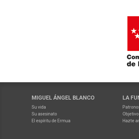
MIGUEL ÁNGEL BLANCO
LA FU
Su vida
Patrono
Su asesinato
Objetivo
El espíritu de Ermua
Hazte a