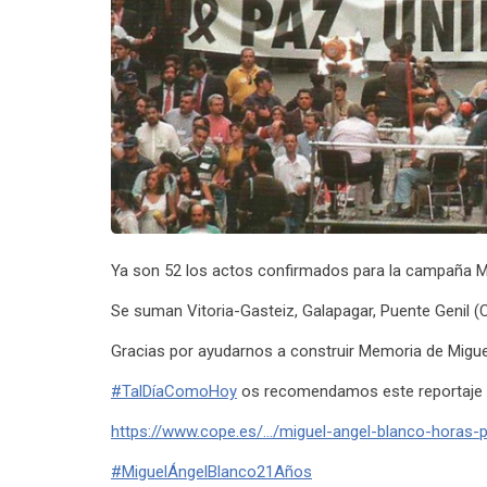
Ya son 52 los actos confirmados para la campaña M
Se suman Vitoria-Gasteiz, Galapagar, Puente Genil (
Gracias por ayudarnos a construir Memoria de Miguel
#
TalDíaComoHoy
os recomendamos este reportaje
https://www.cope.es/…/miguel-angel-blanco-horas-p
#
MiguelÁngelBlanco21Años