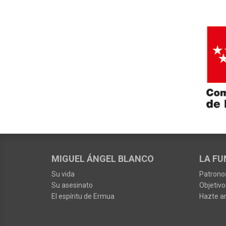
MIGUEL ÁNGEL BLANCO
LA FU
Su vida
Patrono
Su asesinato
Objetivo
El espíritu de Ermua
Hazte a