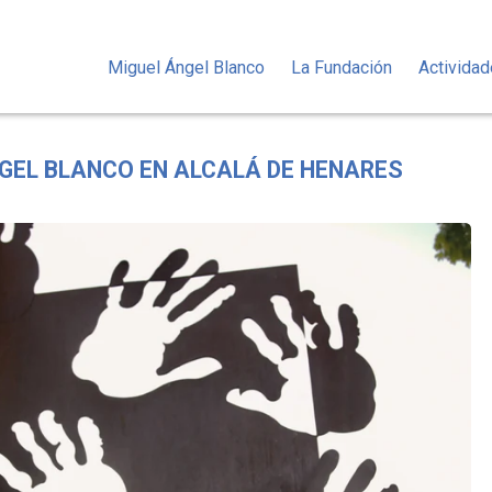
Miguel Ángel Blanco
La Fundación
Activida
GEL BLANCO EN ALCALÁ DE HENARES