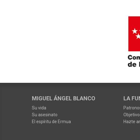
MIGUEL ÁNGEL BLANCO
LA FU
Su vida
Patrono
Su asesinato
Objetivo
El espíritu de Ermua
Hazte a