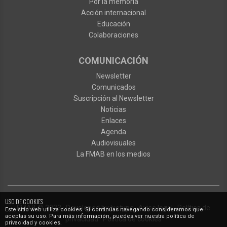
Por la memoria
Acción internacional
Educación
Colaboraciones
COMUNICACIÓN
Newsletter
Comunicados
Suscripción al Newsletter
Noticias
Enlaces
Agenda
Audiovisuales
La FMAB en los medios
USO DE COOKIES
FMAB
© 2023
·
Developed by
Ixotype
·
Aviso legal
·
Política de
Este sitio web utiliza cookies. Si continúas navegando consideramos que
aceptas su uso. Para más información, puedes ver nuestra política de
privacidad
·
Política de cookies
privacidad y cookies.