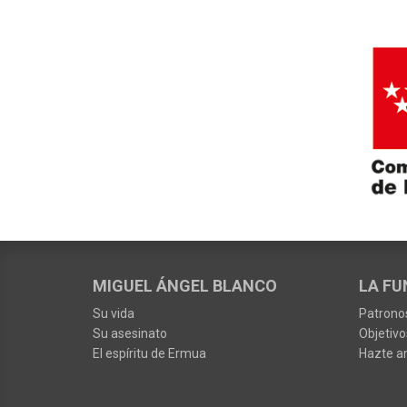
MIGUEL ÁNGEL BLANCO
LA FU
Su vida
Patrono
Su asesinato
Objetivo
El espíritu de Ermua
Hazte a