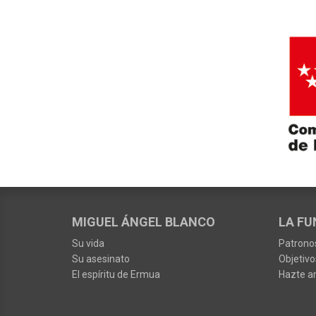
MIGUEL ÁNGEL BLANCO
LA FU
Su vida
Patrono
Su asesinato
Objetivo
El espíritu de Ermua
Hazte a