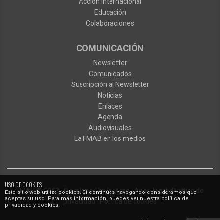
Acción internacional
Educación
Colaboraciones
COMUNICACIÓN
Newsletter
Comunicados
Suscripción al Newsletter
Noticias
Enlaces
Agenda
Audiovisuales
La FMAB en los medios
USO DE COOKIES
FMAB
© 2023
·
Developed by
Ixotype
·
Aviso legal
·
Política de
Este sitio web utiliza cookies. Si continúas navegando consideramos que
aceptas su uso. Para más información, puedes ver nuestra política de
privacidad
·
Política de cookies
privacidad y cookies.