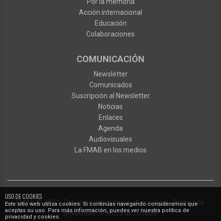
Por la memoria
Acción internacional
Educación
Colaboraciones
COMUNICACIÓN
Newsletter
Comunicados
Suscripción al Newsletter
Noticias
Enlaces
Agenda
Audiovisuales
La FMAB en los medios
USO DE COOKIES
FMAB
© 2023
·
Developed by
Ixotype
·
Aviso legal
·
Política de
Este sitio web utiliza cookies. Si continúas navegando consideramos que
aceptas su uso. Para más información, puedes ver nuestra política de
privacidad
·
Política de cookies
privacidad y cookies.