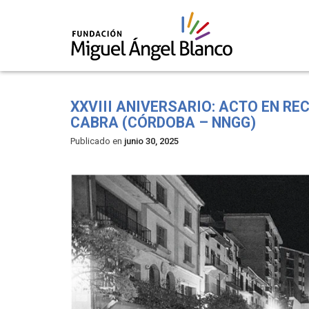
Skip
to
XXVIII ANIVERSARIO: ACTO EN RE
content
CABRA (CÓRDOBA – NNGG)
Publicado en
junio 30, 2025