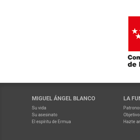
MIGUEL ÁNGEL BLANCO
LA FU
Su vida
Patrono
Su asesinato
Objetivo
El espíritu de Ermua
Hazte a