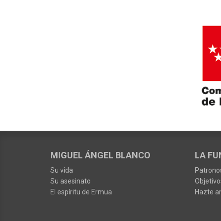
MIGUEL ÁNGEL BLANCO
LA FU
Su vida
Patrono
Su asesinato
Objetivo
El espíritu de Ermua
Hazte a