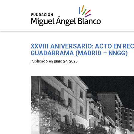
Skip
to
XXVIII ANIVERSARIO: ACTO EN RE
content
GUADARRAMA (MADRID – NNGG)
Publicado en
junio 24, 2025