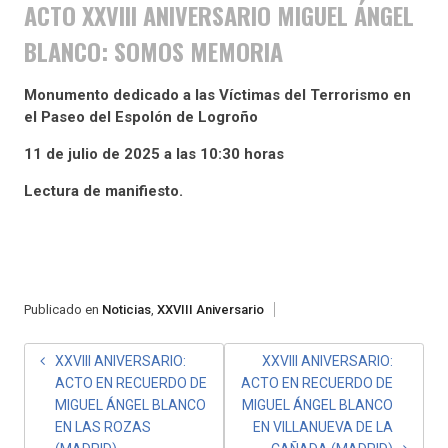
ACTO XXVIII ANIVERSARIO MIGUEL ÁNGEL
BLANCO: SOMOS MEMORIA
Monumento dedicado a las Víctimas del Terrorismo en
el Paseo del Espolón de Logroño
11 de julio de 2025 a las 10:30 horas
Lectura de manifiesto.
Publicado en
Noticias
,
XXVIII Aniversario
NAVEGACIÓN
XXVIII ANIVERSARIO:
XXVIII ANIVERSARIO:
ACTO EN RECUERDO DE
ACTO EN RECUERDO DE
DE
MIGUEL ÁNGEL BLANCO
MIGUEL ÁNGEL BLANCO
ENTRADAS
EN LAS ROZAS
EN VILLANUEVA DE LA