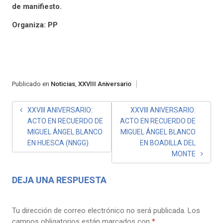
de manifiesto.
Organiza: PP
Publicado en
Noticias
,
XXVIII Aniversario
NAVEGACIÓN
XXVIII ANIVERSARIO:
XXVIII ANIVERSARIO:
ACTO EN RECUERDO DE
ACTO EN RECUERDO DE
DE
MIGUEL ÁNGEL BLANCO
MIGUEL ÁNGEL BLANCO
ENTRADAS
EN HUESCA (NNGG)
EN BOADILLA DEL
MONTE
DEJA UNA RESPUESTA
Tu dirección de correo electrónico no será publicada.
Los
campos obligatorios están marcados con
*