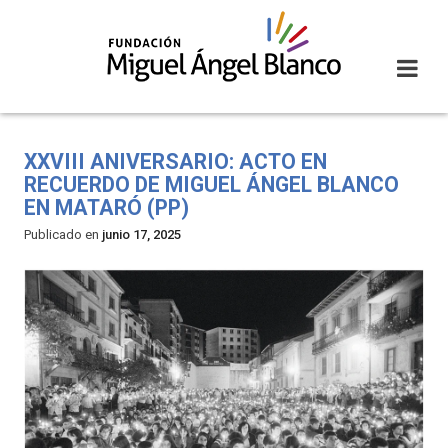
Skip
to
content
XXVIII ANIVERSARIO: ACTO EN
RECUERDO DE MIGUEL ÁNGEL BLANCO
EN MATARÓ (PP)
Publicado en
junio 17, 2025