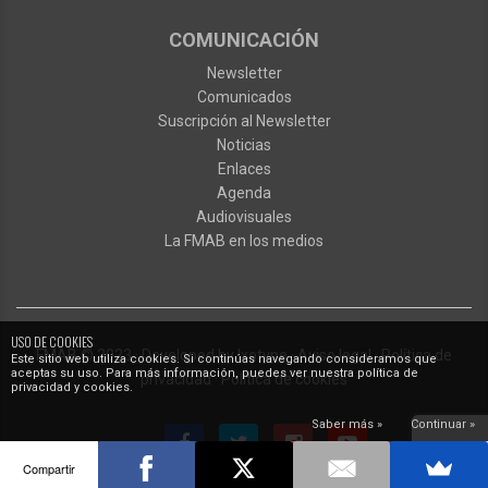
COMUNICACIÓN
Newsletter
Comunicados
Suscripción al Newsletter
Noticias
Enlaces
Agenda
Audiovisuales
La FMAB en los medios
USO DE COOKIES
FMAB
© 2023
·
Developed by
Ixotype
·
Aviso legal
·
Política de
Este sitio web utiliza cookies. Si continúas navegando consideramos que
aceptas su uso. Para más información, puedes ver nuestra política de
privacidad
·
Política de cookies
privacidad y cookies.
Saber más »
Continuar »
Compartir