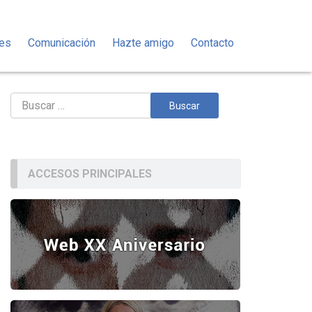
des
Comunicación
Hazte amigo
Contacto
Buscar:
ACCESOS PRINCIPALES