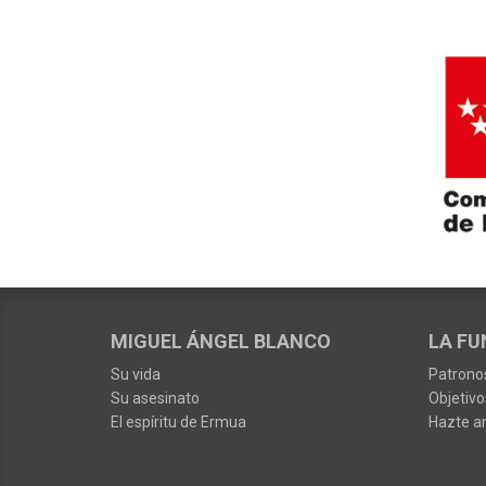
MIGUEL ÁNGEL BLANCO
LA FU
Su vida
Patrono
Su asesinato
Objetivo
El espíritu de Ermua
Hazte a