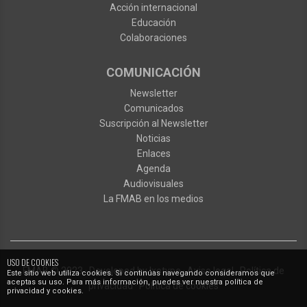
Acción internacional
Educación
Colaboraciones
COMUNICACIÓN
Newsletter
Comunicados
Suscripción al Newsletter
Noticias
Enlaces
Agenda
Audiovisuales
La FMAB en los medios
USO DE COOKIES
FMAB
© 2023
·
Developed by
Ixotype
·
Aviso legal
·
Política de
Este sitio web utiliza cookies. Si continúas navegando consideramos que
aceptas su uso. Para más información, puedes ver nuestra política de
privacidad
·
Política de cookies
privacidad y cookies.