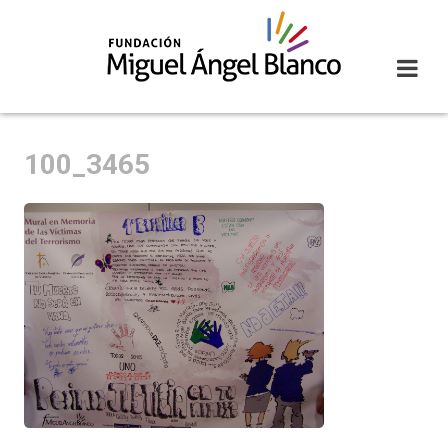
Skip
to
content
100_3465