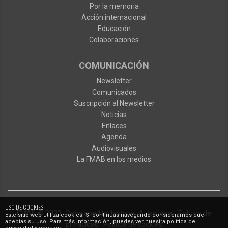
Por la memoria
Acción internacional
Educación
Colaboraciones
COMUNICACIÓN
Newsletter
Comunicados
Suscripción al Newsletter
Noticias
Enlaces
Agenda
Audiovisuales
La FMAB en los medios
USO DE COOKIES
FMAB
© 2023
·
Developed by
Ixotype
·
Aviso legal
·
Política de
Este sitio web utiliza cookies. Si continúas navegando consideramos que
aceptas su uso. Para más información, puedes ver nuestra política de
privacidad
·
Política de cookies