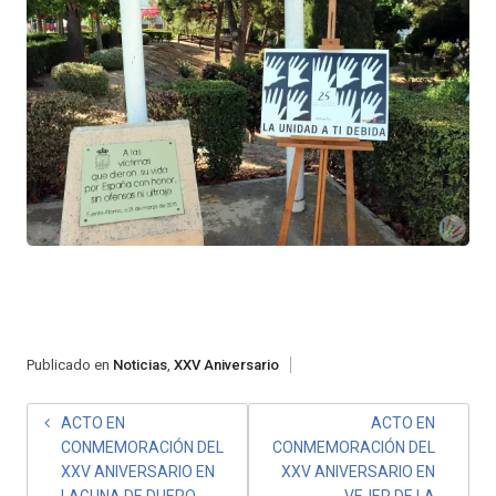
Publicado en
Noticias
,
XXV Aniversario
NAVEGACIÓN
ACTO EN
ACTO EN
CONMEMORACIÓN DEL
CONMEMORACIÓN DEL
DE
XXV ANIVERSARIO EN
XXV ANIVERSARIO EN
LAGUNA DE DUERO
VEJER DE LA