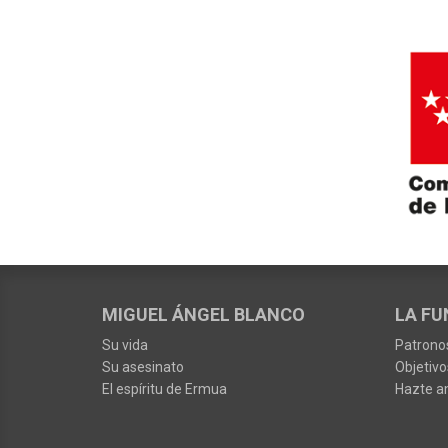
MIGUEL ÁNGEL BLANCO
LA FU
Su vida
Patrono
Su asesinato
Objetivo
El espíritu de Ermua
Hazte a