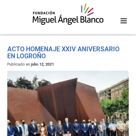
Skip
to
content
ACTO HOMENAJE XXIV ANIVERSARIO
EN LOGROÑO
Publicado en
julio 12, 2021