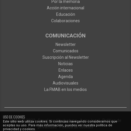
Por la memoria
Acción internacional
Educación
Colaboraciones
COMUNICACIÓN
Newsletter
Comunicados
Suscripción al Newsletter
Noticias
Enlaces
Agenda
Audiovisuales
La FMAB en los medios
USO DE COOKIES
FMAB
© 2023
·
Developed by
Ixotype
·
Aviso legal
·
Política de
Este sitio web utiliza cookies. Si continúas navegando consideramos que
aceptas su uso. Para más información, puedes ver nuestra política de
privacidad
·
Política de cookies
privacidad y cookies.