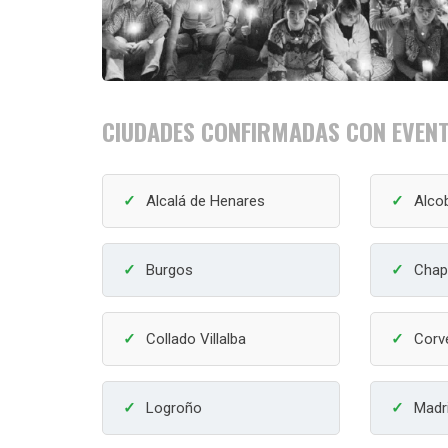
CIUDADES CONFIRMADAS CON EVENT
Alcalá de Henares
Alco
Burgos
Chap
Collado Villalba
Corv
Logroño
Madr