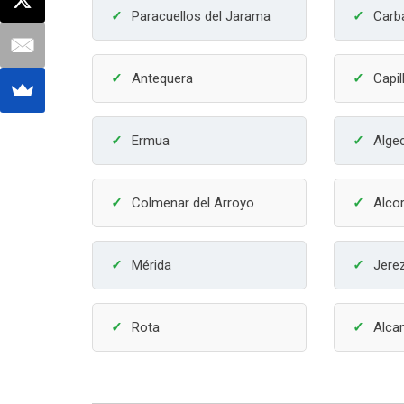
Paracuellos del Jarama
Carb
Antequera
Capil
Ermua
Alge
Colmenar del Arroyo
Alco
Mérida
Jerez
Rota
Alcan