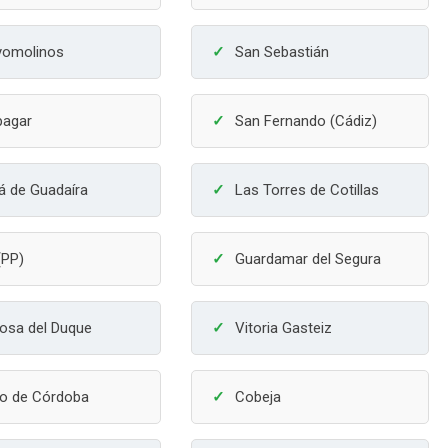
yomolinos
San Sebastián
pagar
San Fernando (Cádiz)
lá de Guadaíra
Las Torres de Cotillas
 (PP)
Guardamar del Segura
josa del Duque
Vitoria Gasteiz
go de Córdoba
Cobeja