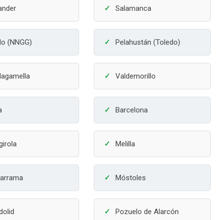
ander
Salamanca
do (NNGG)
Pelahustán (Toledo)
lagamella
Valdemorillo
a
Barcelona
girola
Melilla
arrama
Móstoles
dolid
Pozuelo de Alarcón