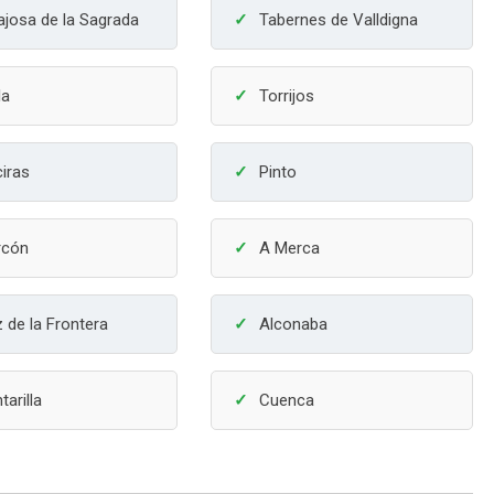
ajosa de la Sagrada
Tabernes de Valldigna
la
Torrijos
ciras
Pinto
rcón
A Merca
 de la Frontera
Alconaba
tarilla
Cuenca