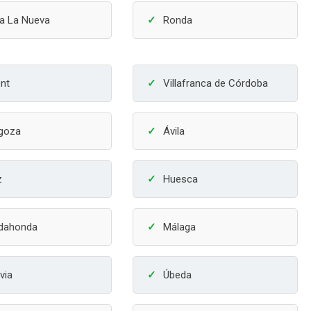
la La Nueva
Ronda
ent
Villafranca de Córdoba
goza
Ávila
z
Huesca
dahonda
Málaga
via
Úbeda