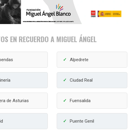
OS EN RECUERDO A MIGUEL ÁNGEL
bendas
Alpedrete
inería
Ciudad Real
era de Asturias
Fuensalida
id
Puente Genil