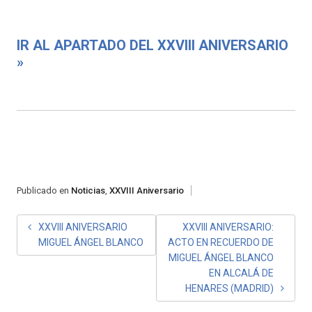
IR AL APARTADO DEL XXVIII ANIVERSARIO
»
Publicado en
Noticias
,
XXVIII Aniversario
NAVEGACIÓN
XXVIII ANIVERSARIO
XXVIII ANIVERSARIO:
MIGUEL ÁNGEL BLANCO
ACTO EN RECUERDO DE
DE
MIGUEL ÁNGEL BLANCO
ENTRADAS
EN ALCALÁ DE
HENARES (MADRID)