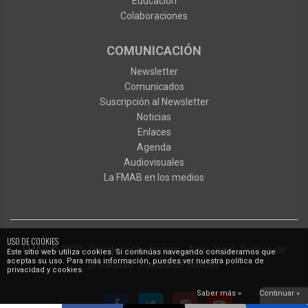
Educación
Colaboraciones
COMUNICACIÓN
Newsletter
Comunicados
Suscripción al Newsletter
Noticias
Enlaces
Agenda
Audiovisuales
La FMAB en los medios
USO DE COOKIES
FMAB
© 2023
·
Developed by
Ixotype
·
Aviso legal
·
Política de
Este sitio web utiliza cookies. Si continúas navegando consideramos que
aceptas su uso. Para más información, puedes ver nuestra política de
privacidad
·
Política de cookies
privacidad y cookies.
Saber más »
Continuar »