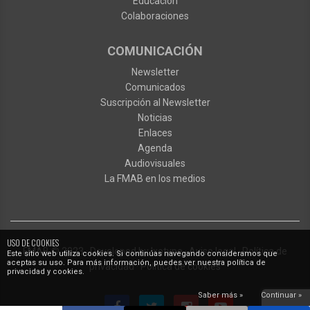
Educación
Colaboraciones
COMUNICACIÓN
Newsletter
Comunicados
Suscripción al Newsletter
Noticias
Enlaces
Agenda
Audiovisuales
La FMAB en los medios
USO DE COOKIES
FMAB
© 2023
·
Developed by
Ixotype
·
Aviso legal
·
Política de
Este sitio web utiliza cookies. Si continúas navegando consideramos que
aceptas su uso. Para más información, puedes ver nuestra política de
privacidad
·
Política de cookies
privacidad y cookies.
Saber más »
Continuar »