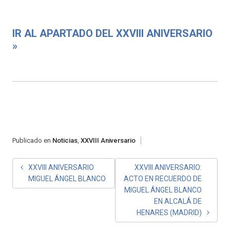
IR AL APARTADO DEL XXVIII ANIVERSARIO
»
Publicado en
Noticias
,
XXVIII Aniversario
NAVEGACIÓN
XXVIII ANIVERSARIO
XXVIII ANIVERSARIO:
MIGUEL ÁNGEL BLANCO
ACTO EN RECUERDO DE
DE
MIGUEL ÁNGEL BLANCO
ENTRADAS
EN ALCALÁ DE
HENARES (MADRID)