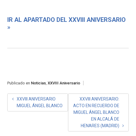
IR AL APARTADO DEL XXVIII ANIVERSARIO
»
Publicado en
Noticias
,
XXVIII Aniversario
NAVEGACIÓN
XXVIII ANIVERSARIO
XXVIII ANIVERSARIO:
MIGUEL ÁNGEL BLANCO
ACTO EN RECUERDO DE
DE
MIGUEL ÁNGEL BLANCO
ENTRADAS
EN ALCALÁ DE
HENARES (MADRID)