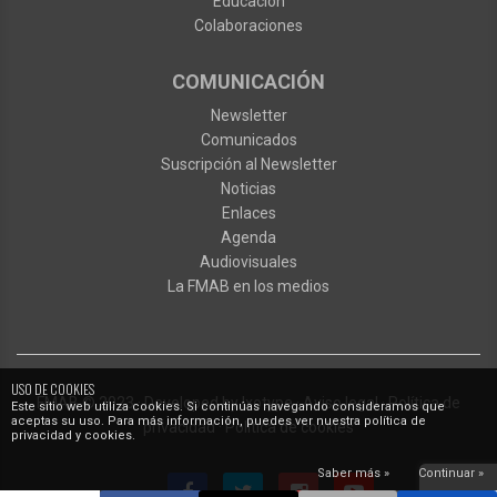
Educación
Colaboraciones
COMUNICACIÓN
Newsletter
Comunicados
Suscripción al Newsletter
Noticias
Enlaces
Agenda
Audiovisuales
La FMAB en los medios
USO DE COOKIES
FMAB
© 2023
·
Developed by
Ixotype
·
Aviso legal
·
Política de
Este sitio web utiliza cookies. Si continúas navegando consideramos que
aceptas su uso. Para más información, puedes ver nuestra política de
privacidad
·
Política de cookies
privacidad y cookies.
Saber más »
Continuar »