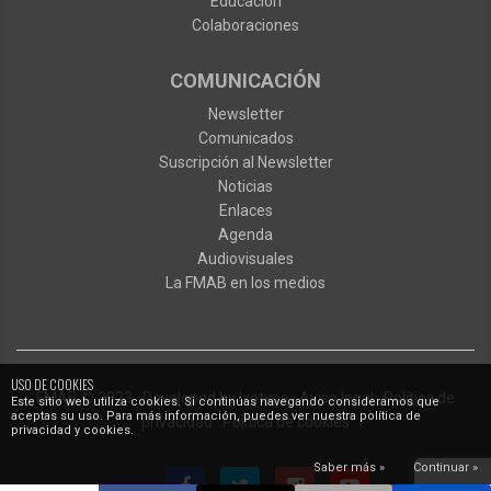
Educación
Colaboraciones
COMUNICACIÓN
Newsletter
Comunicados
Suscripción al Newsletter
Noticias
Enlaces
Agenda
Audiovisuales
La FMAB en los medios
USO DE COOKIES
FMAB
© 2023
·
Developed by
Ixotype
·
Aviso legal
·
Política de
Este sitio web utiliza cookies. Si continúas navegando consideramos que
aceptas su uso. Para más información, puedes ver nuestra política de
privacidad
·
Política de cookies
privacidad y cookies.
Saber más »
Continuar »