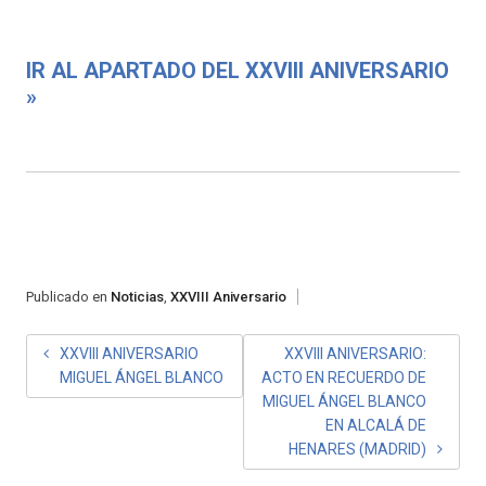
IR AL APARTADO DEL XXVIII ANIVERSARIO
»
Publicado en
Noticias
,
XXVIII Aniversario
NAVEGACIÓN
XXVIII ANIVERSARIO
XXVIII ANIVERSARIO:
MIGUEL ÁNGEL BLANCO
ACTO EN RECUERDO DE
DE
MIGUEL ÁNGEL BLANCO
ENTRADAS
EN ALCALÁ DE
HENARES (MADRID)