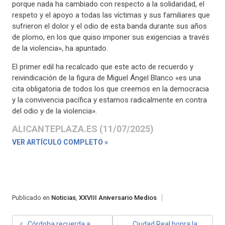
porque nada ha cambiado con respecto a la solidaridad, el
respeto y el apoyo a todas las víctimas y sus familiares que
sufrieron el dolor y el odio de esta banda durante sus años
de plomo, en los que quiso imponer sus exigencias a través
de la violencia», ha apuntado.
El primer edil ha recalcado que este acto de recuerdo y
reivindicación de la figura de Miguel Ángel Blanco «es una
cita obligatoria de todos los que creemos en la democracia
y la convivencia pacífica y estamos radicalmente en contra
del odio y de la violencia».
ALICANTEPLAZA.ES (11/07/2025)
VER ARTÍCULO COMPLETO »
Publicado en
Noticias
,
XXVIII Aniversario Medios
NAVEGACIÓN
Córdoba recuerda a
Ciudad Real honra la