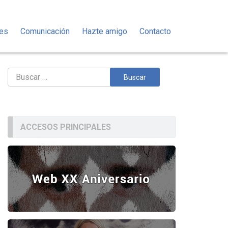
des
Comunicación
Hazte amigo
Contacto
Buscar:
ACCESOS PRINCIPALES