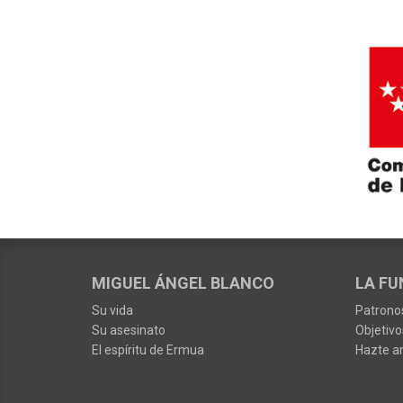
MIGUEL ÁNGEL BLANCO
LA FU
Su vida
Patrono
Su asesinato
Objetivo
El espíritu de Ermua
Hazte a