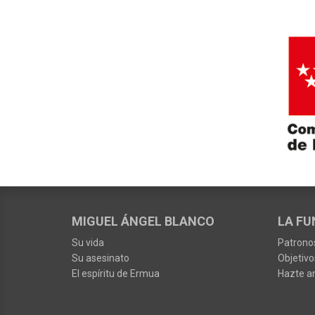
MIGUEL ÁNGEL BLANCO
LA FU
Su vida
Patrono
Su asesinato
Objetivo
El espíritu de Ermua
Hazte a