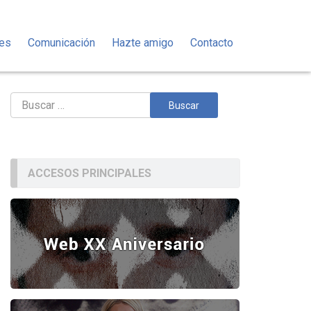
des
Comunicación
Hazte amigo
Contacto
Buscar:
ACCESOS PRINCIPALES