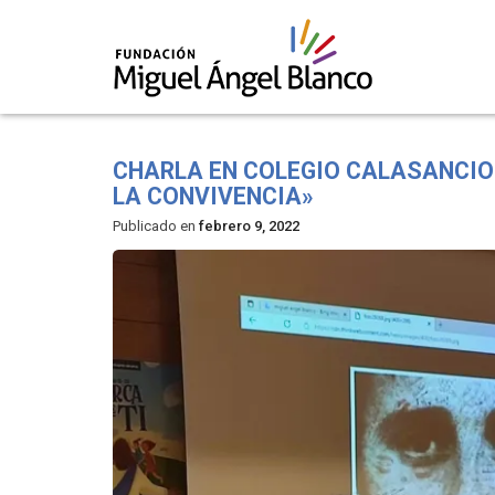
Skip
to
CHARLA EN COLEGIO CALASANCIO
content
LA CONVIVENCIA»
Publicado en
febrero 9, 2022