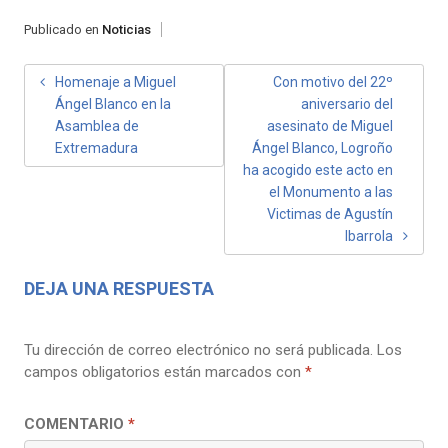
Publicado en
Noticias
NAVEGACIÓN
Homenaje a Miguel
Con motivo del 22º
Ángel Blanco en la
aniversario del
DE
Asamblea de
asesinato de Miguel
ENTRADAS
Extremadura
Ángel Blanco, Logroño
ha acogido este acto en
el Monumento a las
Victimas de Agustín
Ibarrola
DEJA UNA RESPUESTA
Tu dirección de correo electrónico no será publicada.
Los
campos obligatorios están marcados con
*
COMENTARIO
*