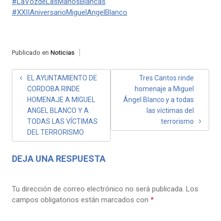
#
LaVozdeLasManosBlancas
#
XXIIAniversarioMiguelAngelBlanco
Publicado en
Noticias
NAVEGACIÓN
EL AYUNTAMIENTO DE
Tres Cantos rinde
CORDOBA RINDE
homenaje a Miguel
DE
HOMENAJE A MIGUEL
Ángel Blanco y a todas
ENTRADAS
ANGEL BLANCO Y A
las víctimas del
TODAS LAS VÍCTIMAS
terrorismo
DEL TERRORISMO
DEJA UNA RESPUESTA
Tu dirección de correo electrónico no será publicada.
Los
campos obligatorios están marcados con
*