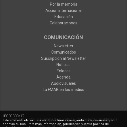
Por la memoria
Acción internacional
Educación
Colaboraciones
COMUNICACIÓN
Newsletter
Comunicados
Suscripción al Newsletter
Noticias
Enlaces
Agenda
Audiovisuales
La FMAB en los medios
USO DE COOKIES
FMAB
© 2023
·
Developed by
Ixotype
·
Aviso legal
·
Política de
Este sitio web utiliza cookies. Si continúas navegando consideramos que
aceptas su uso. Para más información, puedes ver nuestra política de
privacidad
·
Política de cookies