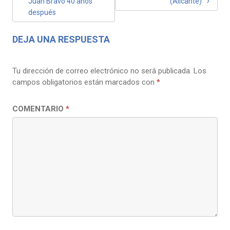
Juan Bravo 40 años
(Alicante)
ENTRADAS
después
DEJA UNA RESPUESTA
Tu dirección de correo electrónico no será publicada.
Los
campos obligatorios están marcados con
*
COMENTARIO
*