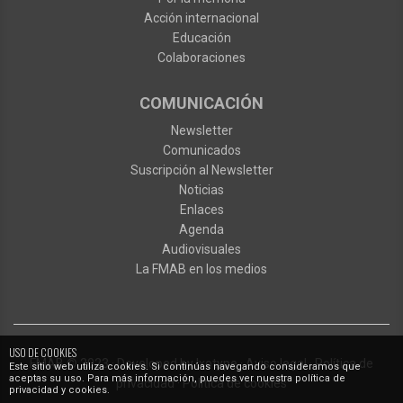
Acción internacional
Educación
Colaboraciones
COMUNICACIÓN
Newsletter
Comunicados
Suscripción al Newsletter
Noticias
Enlaces
Agenda
Audiovisuales
La FMAB en los medios
USO DE COOKIES
FMAB
© 2023
·
Developed by
Ixotype
·
Aviso legal
·
Política de
Este sitio web utiliza cookies. Si continúas navegando consideramos que
aceptas su uso. Para más información, puedes ver nuestra política de
privacidad
·
Política de cookies
privacidad y cookies.