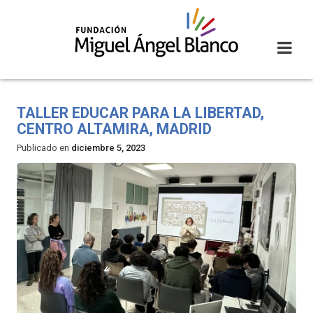
Skip
to
content
TALLER EDUCAR PARA LA LIBERTAD,
CENTRO ALTAMIRA, MADRID
Publicado en
diciembre 5, 2023