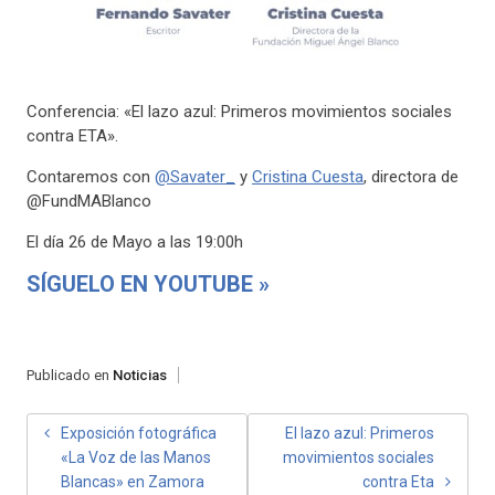
Conferencia: «El lazo azul: Primeros movimientos sociales
contra ETA».
Contaremos con
@Savater_
y
Cristina Cuesta
, directora de
@FundMABlanco
El día 26 de Mayo a las 19:00h
SÍGUELO EN YOUTUBE »
Publicado en
Noticias
NAVEGACIÓN
Exposición fotográfica
El lazo azul: Primeros
«La Voz de las Manos
movimientos sociales
DE
Blancas» en Zamora
contra Eta