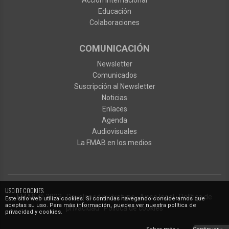
Acción internacional
Educación
Colaboraciones
COMUNICACIÓN
Newsletter
Comunicados
Suscripción al Newsletter
Noticias
Enlaces
Agenda
Audiovisuales
La FMAB en los medios
USO DE COOKIES
FMAB
© 2023
·
Developed by
Ixotype
·
Aviso legal
·
Política de
Este sitio web utiliza cookies. Si continúas navegando consideramos que
aceptas su uso. Para más información, puedes ver nuestra política de
privacidad
·
Política de cookies
privacidad y cookies.