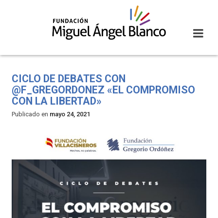
Skip
to
content
CICLO DE DEBATES CON
@F_GREGORDONEZ «EL COMPROMISO
CON LA LIBERTAD»
Publicado en
mayo 24, 2021