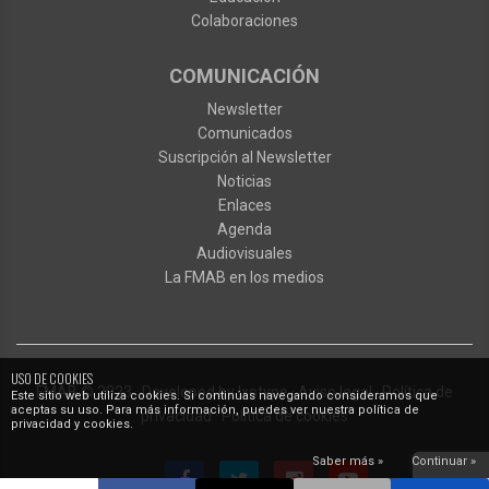
Colaboraciones
COMUNICACIÓN
Newsletter
Comunicados
Suscripción al Newsletter
Noticias
Enlaces
Agenda
Audiovisuales
La FMAB en los medios
USO DE COOKIES
FMAB
© 2023
·
Developed by
Ixotype
·
Aviso legal
·
Política de
Este sitio web utiliza cookies. Si continúas navegando consideramos que
aceptas su uso. Para más información, puedes ver nuestra política de
privacidad
·
Política de cookies
privacidad y cookies.
Saber más »
Continuar »