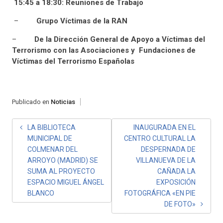
15:45 a 18:30: Reuniones de Trabajo
–
Grupo Víctimas de la RAN
–
De la Dirección General de Apoyo a Víctimas del
Terrorismo con las Asociaciones y Fundaciones de
Víctimas del Terrorismo Españolas
Publicado en
Noticias
NAVEGACIÓN
LA BIBLIOTECA
INAUGURADA EN EL
MUNICIPAL DE
CENTRO CULTURAL LA
DE
COLMENAR DEL
DESPERNADA DE
ENTRADAS
ARROYO (MADRID) SE
VILLANUEVA DE LA
SUMA AL PROYECTO
CAÑADA LA
ESPACIO MIGUEL ÁNGEL
EXPOSICIÓN
BLANCO
FOTOGRÁFICA «EN PIE
DE FOTO»