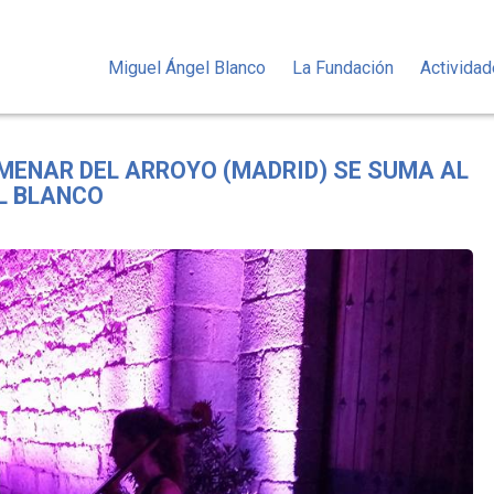
Miguel Ángel Blanco
La Fundación
Activida
LMENAR DEL ARROYO (MADRID) SE SUMA AL
L BLANCO