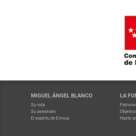
MIGUEL ÁNGEL BLANCO
LA FU
Su vida
Patrono
Su asesinato
Objetivo
El espíritu de Ermua
Hazte a