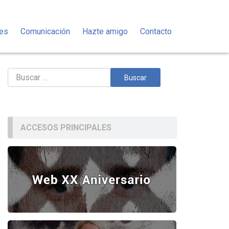
des
Comunicación
Hazte amigo
Contacto
Buscar:
ACCESOS PRINCIPALES