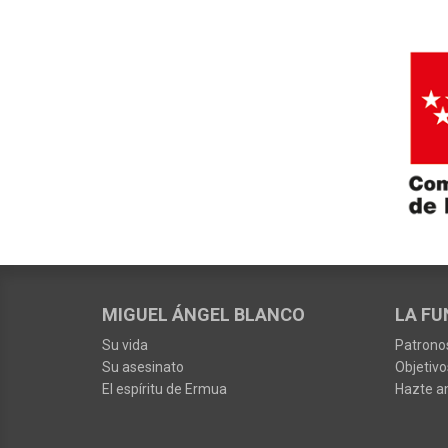
MIGUEL ÁNGEL BLANCO
LA FU
Su vida
Patrono
Su asesinato
Objetivo
El espíritu de Ermua
Hazte a