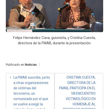
Felipe Hernández Cava, guionista, y Cristina Cuesta,
directora de la FMAB, durante la presentación.
Publicado en
Noticias
NAVEGACIÓN
La FMAB suscribe, junto
CRISTINA CUESTA,
a otras organizaciones
DIRECTORA DE LA
DE
de víctimas del
FMAB, PARTICIPA EN EL
ENTRADAS
terrorismo, un
VIII ENCUENTRO
comunicado por el que
VICTIMOLÓGICO EN
se vuelve a exigir la
HOMENAJE AL