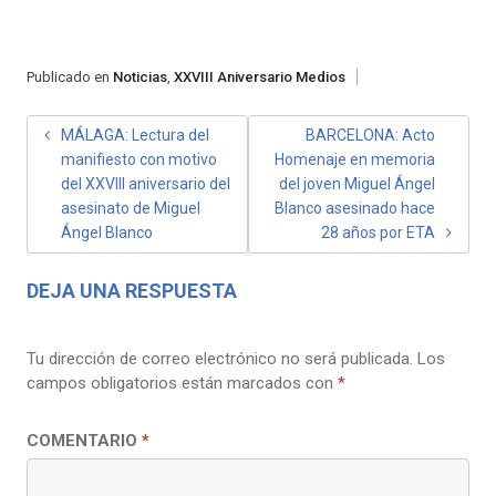
Publicado en
Noticias
,
XXVIII Aniversario Medios
NAVEGACIÓN
MÁLAGA: Lectura del
BARCELONA: Acto
manifiesto con motivo
Homenaje en memoria
DE
del XXVIII aniversario del
del joven Miguel Ángel
ENTRADAS
asesinato de Miguel
Blanco asesinado hace
Ángel Blanco
28 años por ETA
DEJA UNA RESPUESTA
Tu dirección de correo electrónico no será publicada.
Los
campos obligatorios están marcados con
*
COMENTARIO
*