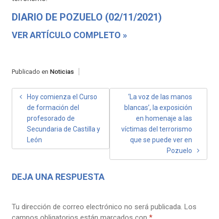
DIARIO DE POZUELO (02/11/2021)
VER ARTÍCULO COMPLETO »
Publicado en
Noticias
NAVEGACIÓN
Hoy comienza el Curso
‘La voz de las manos
de formación del
blancas’, la exposición
DE
profesorado de
en homenaje a las
ENTRADAS
Secundaria de Castilla y
víctimas del terrorismo
León
que se puede ver en
Pozuelo
DEJA UNA RESPUESTA
Tu dirección de correo electrónico no será publicada.
Los
campos obligatorios están marcados con
*