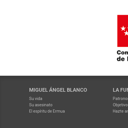
MIGUEL ÁNGEL BLANCO
LA FU
Su vida
Patrono
Su asesinato
Objetivo
El espíritu de Ermua
Hazte a