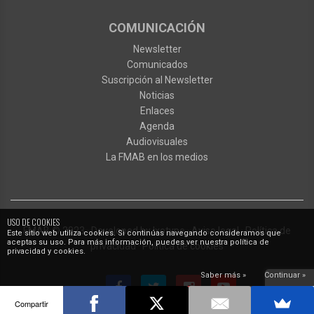
COMUNICACIÓN
Newsletter
Comunicados
Suscripción al Newsletter
Noticias
Enlaces
Agenda
Audiovisuales
La FMAB en los medios
USO DE COOKIES
FMAB
© 2023
·
Developed by
Ixotype
·
Aviso legal
·
Política de
Este sitio web utiliza cookies. Si continúas navegando consideramos que
aceptas su uso. Para más información, puedes ver nuestra política de
privacidad
·
Política de cookies
privacidad y cookies.
Saber más »
Continuar »
Compartir