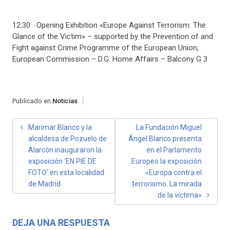
12.30
Opening Exhibition «Europe Against Terrorism: The
Glance of the Victim» – supported by the Prevention of and
Fight against Crime Programme of the European Union,
European Commission – D.G. Home Affairs – Balcony G 3
Publicado en
Noticias
NAVEGACIÓN
Marimar Blanco y la
La Fundación Miguel
alcaldesa de Pozuelo de
Ángel Blanco presenta
DE
Alarcón inauguraron la
en el Parlamento
ENTRADAS
exposición ‘EN PIE DE
Europeo la exposición
FOTO’ en esta localidad
«Europa contra el
de Madrid
terrorismo. La mirada
de la víctima»
DEJA UNA RESPUESTA