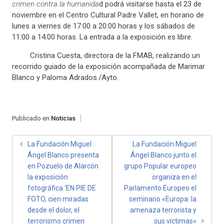
crimen contra la humanida
d podrá visitarse hasta el 23 de
noviembre en el Centro Cultural Padre Vallet, en horario de
lunes a viernes de 17:00 a 20:00 horas y los sábados de
11:00 a 14:00 horas. La entrada a la exposición es libre.
Cristina Cuesta, directora de la FMAB, realizando un
recorrido guiado de la exposición acompañada de Marimar
Blanco y Paloma Adrados./Ayto.
Publicado en
Noticias
NAVEGACIÓN
La Fundación Miguel
La Fundación Miguel
Ángel Blanco presenta
Ángel Blanco junto el
DE
en Pozuelo de Alarcón
grupo Popular europeo
ENTRADAS
la exposición
organiza en el
fotográfica ‘EN PIE DE
Parlamento Europeo el
FOTO, cien miradas
seminario «Europa: la
desde el dolor, el
amenaza terrorista y
terrorismo crimen
sus víctimas»