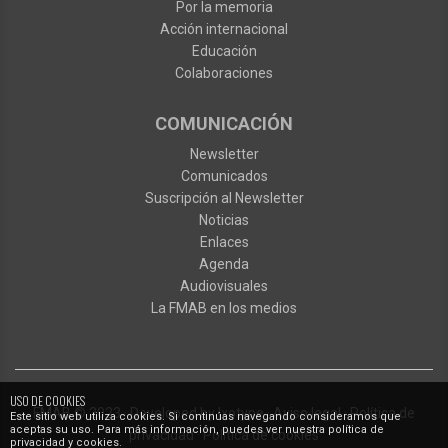
Por la memoria
Acción internacional
Educación
Colaboraciones
COMUNICACIÓN
Newsletter
Comunicados
Suscripción al Newsletter
Noticias
Enlaces
Agenda
Audiovisuales
La FMAB en los medios
USO DE COOKIES
FMAB
© 2023
·
Developed by
Ixotype
·
Aviso legal
·
Política de
Este sitio web utiliza cookies. Si continúas navegando consideramos que
aceptas su uso. Para más información, puedes ver nuestra política de
privacidad
·
Política de cookies
privacidad y cookies.