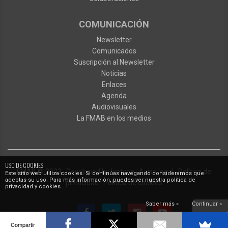
COMUNICACIÓN
Newsletter
Comunicados
Suscripción al Newsletter
Noticias
Enlaces
Agenda
Audiovisuales
La FMAB en los medios
USO DE COOKIES
FMAB
© 2023
·
Developed by
Ixotype
·
Aviso legal
·
Política de
Este sitio web utiliza cookies. Si continúas navegando consideramos que
aceptas su uso. Para más información, puedes ver nuestra política de
privacidad
·
Política de cookies
privacidad y cookies.
Saber más »
Continuar »
Compartir