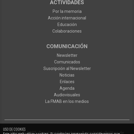
ACTIVIDADES
Por la memoria
Acción internacional
Educación
Colaboraciones
COMUNICACIÓN
Newsletter
Comunicados
Suscripción al Newsletter
Noticias
Enlaces
Agenda
Audiovisuales
La FMAB en los medios
USO DE COOKIES
FMAB
© 2023
·
Developed by
Ixotype
·
Aviso legal
·
Política de
Este sitio web utiliza cookies. Si continúas navegando consideramos que