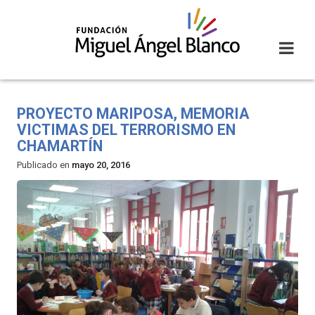
Skip
to
content
PROYECTO MARIPOSA, MEMORIA
VICTIMAS DEL TERRORISMO EN
CHAMARTÍN
Publicado en
mayo 20, 2016